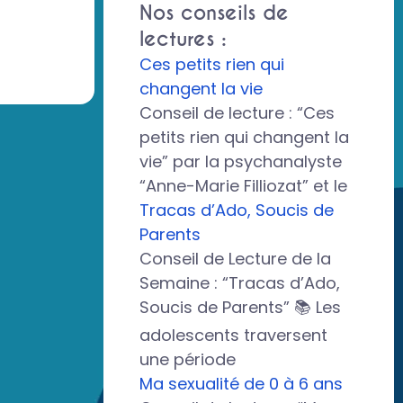
Nos conseils de
lectures :
Ces petits rien qui
changent la vie
Conseil de lecture : “Ces
petits rien qui changent la
vie” par la psychanalyste
“Anne-Marie Filliozat” et le
Tracas d’Ado, Soucis de
Parents
Conseil de Lecture de la
Semaine : “Tracas d’Ado,
Soucis de Parents” 📚 Les
adolescents traversent
une période
Ma sexualité de 0 à 6 ans