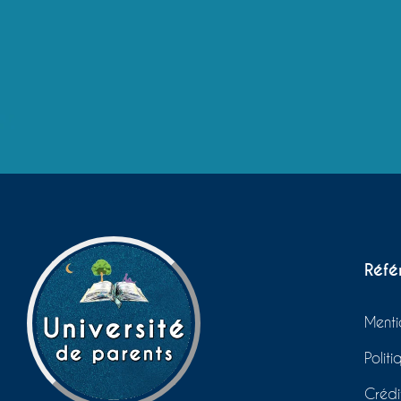
Réfé
Menti
Polit
Crédi