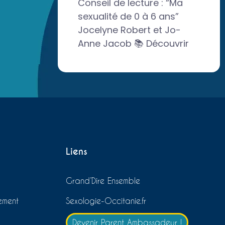
Conseil de lecture : “Ma
sexualité de 0 à 6 ans”
Jocelyne Robert et Jo-
Anne Jacob 📚 Découvrir
Liens
Grand’Dire Ensemble
ement
Sexologie-Occitanie.fr
Devenir Parent Ambassadeur !