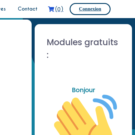
(0)
tes
Contact
Connexion
Modules gratuits
:
Bonjour