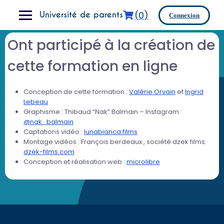
(0)
Université de parents
Connexion
Ont participé à la création de
cette formation en ligne
Conception de cette formation :
Valérie Orvain
et
Ingrid
Lebeau
Graphisme : Thibaud “Nak” Balmain – Instagram :
@nak_balmain
Captations vidéo :
lunabianca films
Montage vidéos : François berdeaux , société dzek films:
dzek-films.com
Conception et réalisation web :
microlibre