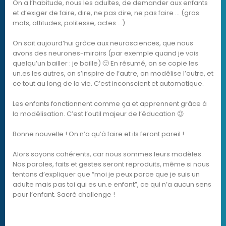
On a l’habitude, nous les adultes, de demander aux enfants
et d’exiger de faire, dire, ne pas dire, ne pas faire … (gros
mots, attitudes, politesse, actes …).
On sait aujourd’hui grâce aux neurosciences, que nous
avons des neurones-miroirs (par exemple quand je vois
quelqu’un bailler : je baille) 🙂 En résumé, on se copie les
un.es les autres, on s’inspire de l’autre, on modélise l’autre, et
ce tout au long de la vie. C’est inconscient et automatique.
Les enfants fonctionnent comme ça et apprennent grâce à
la modélisation. C’est l’outil majeur de l’éducation 😉
Bonne nouvelle ! On n’a qu’à faire et ils feront pareil !
Alors soyons cohérents, car nous sommes leurs modèles.
Nos paroles, faits et gestes seront reproduits, même si nous
tentons d’expliquer que “moi je peux parce que je suis un
adulte mais pas toi qui es un.e enfant”, ce qui n’a aucun sens
pour l’enfant. Sacré challenge !