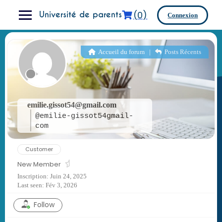
Skip
(0)
to
Université de parents
Connexion
content
Accueil du forum
|
Posts Récents
emilie.gissot54@gmail.com
@emilie-gissot54gmail-
com
Customer
New Member
Inscription: Juin 24, 2025
Last seen: Fév 3, 2026
Follow