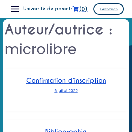
Skip
(0)
to
Université de parents
Connexion
content
Auteur/autrice :
microlibre
Confirmation d’inscription
6 juillet 2022
Bibliographie