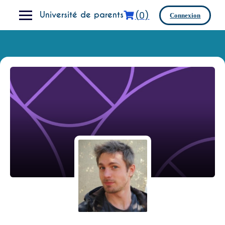
Skip
(0)
to
Université de parents
Connexion
content