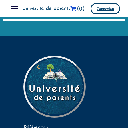
Skip
(0)
to
Université de parents
Connexion
content
Références