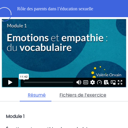
Rôle des parents dans l’éducation sexuelle
Rôle des parents dans l’éducation sexuelle des enfants
0/10
Éducation émotionnelle et relationnelle / Autorité (offert)
0/2
Avec les enfants, parfois… (offert)
07:17
Émotions et empathie : du vocabulaire
11:44
(offert)
Des exemples pour s’entraîner à réagir de façon adaptée
Résumé
Fichiers de l’exercice
0/3
Module 1