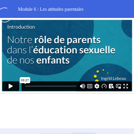
Module 6 : Les attitudes parentales
Rôle des parents dans l’éducation sexuelle des enfants
0/3
Introduction
05:26
Comment être à l’aise pour répondre à nos
15:30
enfants ?
Récapitulatif des attitudes parentales
11:04
Éducation émotionnelle et relationnelle / Autorité (offert)
0/3
Des exemples pour s’entraîner à réagir de façon adaptée
0/3