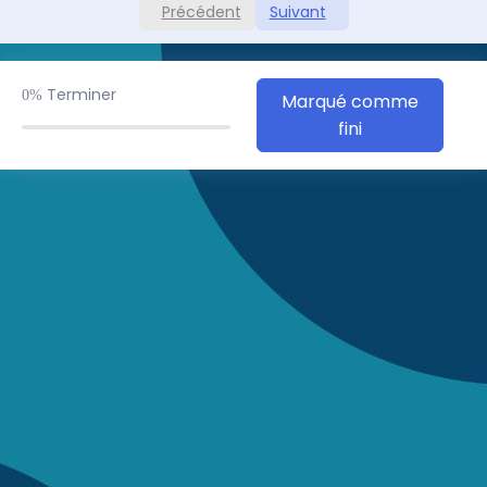
Précédent
Suivant
Terminer
0%
Marqué comme
fini