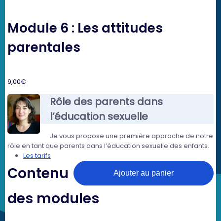
Module 6 : Les attitudes
parentales
9,00
€
Rôle des parents dans
l’éducation sexuelle
Je vous propose une première approche de notre
rôle en tant que parents dans l’éducation sexuelle des enfants.
Les tarifs
quantité
de
Contenu
Ajouter au panier
Module
6
:
des modules
Les
attitudes
parentales