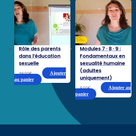
Rôle des parents
Modules 7 · 8 · 9 :
dans l’éducation
Fondamentaux en
sexuelle
sexualité humaine
(adultes
Ajouter
49,00
€
uniquement)
au panier
Ajouter au
9,00
€
panier