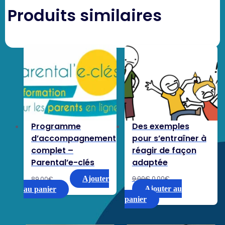
Produits similaires
Programme
Des exemples
d’accompagnement
pour s’entraîner à
complet –
réagir de façon
Parental’e-clés
adaptée
Le
Le
Ajouter
9,00
€
0,00
€
89,00
€
prix
prix
Ajouter au
au panier
initial
actuel
panier
était :
est :
9,00€.
0,00€.