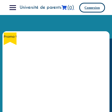
Skip
(0)
to
Université de parents
Connexion
content
Promo !