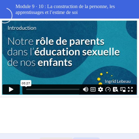
Module 9 · 10 : La construction de la personne, les
apprentissages et l’estime de soi
Rôle des parents dans l’éducation sexuelle des enfants
0/10
Introduction
05:26
Comment être à l’aise pour répondre à nos
15:30
enfants ?
Dire les mots du corps (0/6 ans)
12:57
Questions d’amour (4/6 et 6/8 ans)
07:09
Autres découvertes – Internet et la
09:48
pornographie (9/12 ans)
La puberté
19:07
Récapitulatif des attitudes parentales
11:04